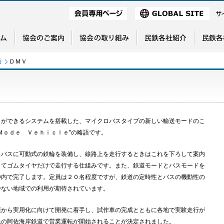
語
ＤＭＶ
とができるシステムを搭載した、マイクロバスタイプの新しい輸送モードのこ
Ｍｏｄｅ Ｖｅｈｉｃｌｅ"の略語です。
スに可動式の鉄輪を装備し、線路上を走行するときはこれを下ろして案内
してゴムタイヤだけで走行する仕組みです。また、鉄道モードとバスモードを
秒内で完了します。定員は２０名程度ですが、鉄道の定時性とバスの機動性の
少ない地域での利用が期待されています。
ら実用化に向けて開発に着手し、試作車の完成とともに各地で実験走行が
県の阿佐海岸鉄道で営業運転が開始されることが決定されました。