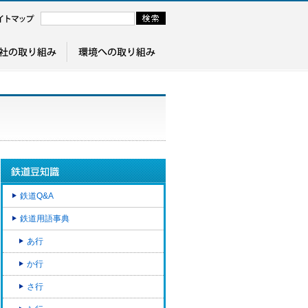
鉄道Q&A
鉄道用語事典
あ行
か行
さ行