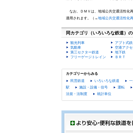
なお、ＤＭＶは、地域公共交通活性化再
適用されます。（→
地域公共交通活性化
同カテゴリ（いろいろな鉄道）の
観光列車
アプト式鉄
気動車
空港アクセ
第三セクター鉄道
地下鉄
フリーゲージトレイン
ＢＲＴ
カテゴリーからみる
民営鉄道
いろいろな鉄道
一
駅
施設・設備・信号
運転
法規・法制度
統計単位