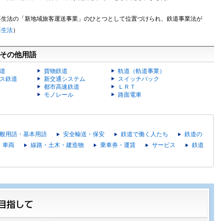
生法の「新地域旅客運送事業」のひとつとして位置づけられ、鉄道事業法が
再生法
）
その他用語
道
貨物鉄道
軌道（軌道事業）
ス鉄道
新交通システム
スイッチバック
都市高速鉄道
ＬＲＴ
モノレール
路面電車
般用語・基本用語
安全輸送・保安
鉄道で働く人たち
鉄道の
車両
線路・土木・建造物
乗車券・運賃
サービス
鉄道