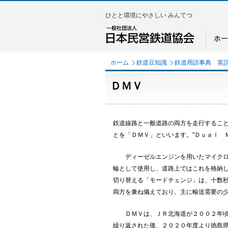
ひとと環境にやさしい みんてつ
ホーム
鉄道豆知識
鉄道用語事典 英
ＤＭＶ
鉄道線路と一般道路の両方を走行するこ
とを「ＤＭＶ」といいます。"Ｄｕａｌ 
ディーゼルエンジンを用いたマイクロバ
輪として使用し、道路上ではこれを格納
切り替える「モードチェンジ」は、十数
両方を兼ね備えており、主に輸送需要の
ＤＭＶは、ＪＲ北海道が２００２年頃か
繰り返された後、２０２０年度より徳島