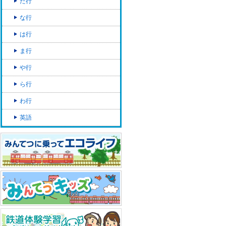
た行
な行
は行
ま行
や行
ら行
わ行
英語