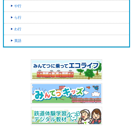
や行
ら行
わ行
英語