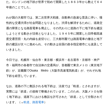
た。ロンドンの地下鉄が世界で初めて開業した１８６３年から数えて６４
年後のことでした。
わが国の大都市では、第二次世界大戦後、自動車の急速な普及に伴い、慢
性的な交通渋滞が社会問題となりました。渋滞を解消するために、道路交
通の障害となる路面電車を廃止し、その代わりに道路の下に地下鉄を建設
しようとする動きが活発となりました。１９４５年に開業した旧帝都高速
度交通営団・丸の内線を皮切りに、三大都市圏では路面電車の撤去と地下
鉄の建設が次々に進められ、その動きは全国の政令指定都市にも波及して
いきました。
今日では、札幌市・仙台市・東京都・横浜市・名古屋市・京都市・神戸
市・福岡市の各都市で自治体の交通局が、首都圏で東京メトロ（東京地下
鉄）が、近畿圏で
Osaka
Metro
（大阪市高速電気軌道）が、それぞれ地
下鉄を経営しています。
なお、道路の下に敷設される地下鉄は、法規では「軌道」とされますが、
実際には「鉄道」の規格で整備されています。このため、大阪メトロを除
く地下鉄は、道路下における敷設を許可された「鉄道」として分類されて
います。（→
軌道
、
路面電車
）