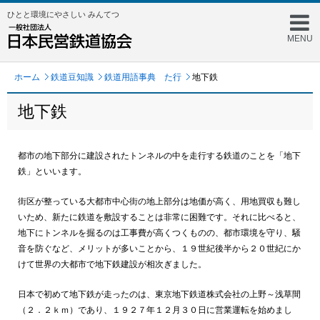
ひとと環境にやさしい みんてつ
MENU
ホーム
鉄道豆知識
鉄道用語事典 た行
地下鉄
地下鉄
都市の地下部分に建設されたトンネルの中を走行する鉄道のことを「地下
鉄」といいます。
街区が整っている大都市中心街の地上部分は地価が高く、用地買収も難し
いため、新たに鉄道を敷設することは非常に困難です。それに比べると、
地下にトンネルを掘るのは工事費が高くつくものの、都市環境を守り、騒
音を防ぐなど、メリットが多いことから、１９世紀後半から２０世紀にか
けて世界の大都市で地下鉄建設が相次ぎました。
日本で初めて地下鉄が走ったのは、東京地下鉄道株式会社の上野～浅草間
（２．２ｋｍ）であり、１９２７年１２月３０日に営業運転を始めまし