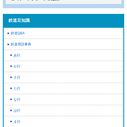
鉄道豆知識
鉄道Q&A
鉄道用語事典
あ行
か行
さ行
た行
な行
は行
ま行