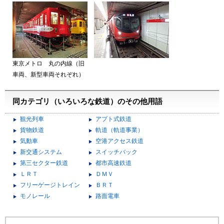
東京メトロ 丸の内線（旧
車両、新型車両それぞれ）
同カテゴリ（いろいろな鉄道）のその他用語
観光列車
アプト式鉄道
貨物鉄道
軌道（軌道事業）
気動車
空港アクセス鉄道
新交通システム
スイッチバック
第三セクター鉄道
都市高速鉄道
ＬＲＴ
ＤＭＶ
フリーゲージトレイン
ＢＲＴ
モノレール
路面電車