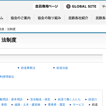
法規・法制度
・法制度
鉄道事業法
鉄道法規
利便増進法
般用語・基本用語
安全輸送・保安
鉄道で働く人たち
鉄道の
車両
線路・土木・建造物
乗車券・運賃
サービス
鉄道