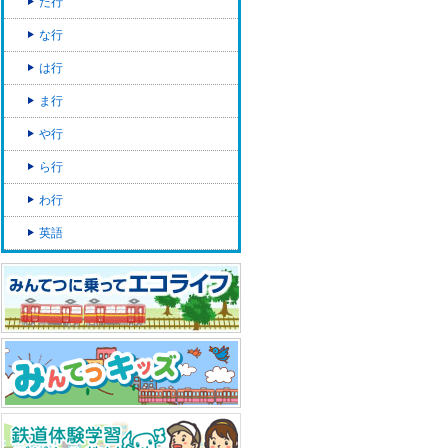
た行
な行
は行
ま行
や行
ら行
わ行
英語