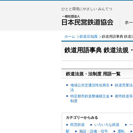
ひとと環境にやさしい みんてつ
ホーム
鉄道豆知識
鉄道用語事典 鉄道
鉄道用語事典 鉄道法規
鉄道法規・法制度 用語一覧
地域公共交通活性化再生
鉄道営業法
法
特定都市鉄道整備積立金
都市鉄道等
制度
カテゴリーからみる
民営鉄道
いろいろな鉄道
一
駅
施設・設備・信号
運転