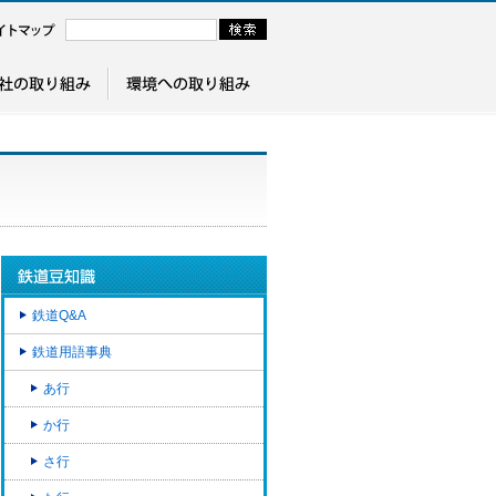
鉄道Q&A
鉄道用語事典
あ行
か行
さ行