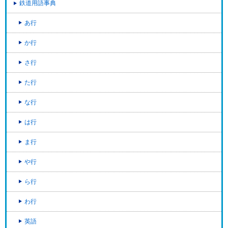
鉄道用語事典
あ行
か行
さ行
た行
な行
は行
ま行
や行
ら行
わ行
英語