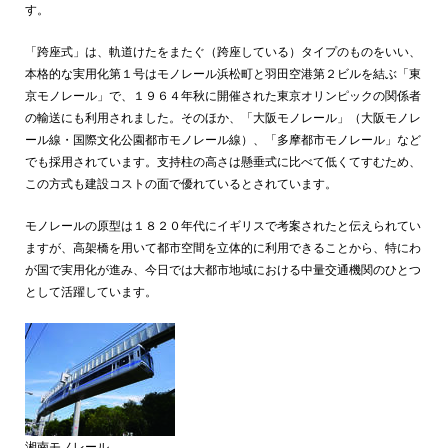
す。
「跨座式」は、軌道けたをまたぐ（跨座している）タイプのものをいい、
本格的な実用化第１号はモノレール浜松町と羽田空港第２ビルを結ぶ「東
京モノレール」で、１９６４年秋に開催された東京オリンピックの関係者
の輸送にも利用されました。そのほか、「大阪モノレール」（大阪モノレ
ール線・国際文化公園都市モノレール線）、「多摩都市モノレール」など
でも採用されています。支持柱の高さは懸垂式に比べて低くてすむため、
この方式も建設コストの面で優れているとされています。
モノレールの原型は１８２０年代にイギリスで考案されたと伝えられてい
ますが、高架橋を用いて都市空間を立体的に利用できることから、特にわ
が国で実用化が進み、今日では大都市地域における中量交通機関のひとつ
として活躍しています。
湘南モノレール