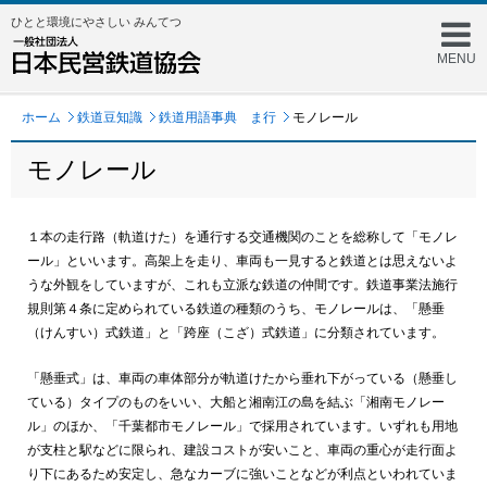
ひとと環境にやさしい みんてつ
MENU
ホーム
鉄道豆知識
鉄道用語事典 ま行
モノレール
モノレール
１本の走行路（軌道けた）を通行する交通機関のことを総称して「モノレ
ール」といいます。高架上を走り、車両も一見すると鉄道とは思えないよ
うな外観をしていますが、これも立派な鉄道の仲間です。鉄道事業法施行
規則第４条に定められている鉄道の種類のうち、モノレールは、「懸垂
（けんすい）式鉄道」と「跨座（こざ）式鉄道」に分類されています。
「懸垂式」は、車両の車体部分が軌道けたから垂れ下がっている（懸垂し
ている）タイプのものをいい、大船と湘南江の島を結ぶ「湘南モノレー
ル」のほか、「千葉都市モノレール」で採用されています。いずれも用地
が支柱と駅などに限られ、建設コストが安いこと、車両の重心が走行面よ
り下にあるため安定し、急なカーブに強いことなどが利点といわれていま