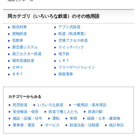
同カテゴリ（いろいろな鉄道）のその他用語
観光列車
アプト式鉄道
貨物鉄道
軌道（軌道事業）
気動車
空港アクセス鉄道
新交通システム
スイッチバック
第三セクター鉄道
地下鉄
都市高速鉄道
ＬＲＴ
ＤＭＶ
フリーゲージトレイン
ＢＲＴ
路面電車
カテゴリーからみる
民営鉄道
いろいろな鉄道
一般用語・基本用語
安全輸送・保安
鉄道で働く人たち
鉄道の駅
施設・設備・信号
運転
車両
線路・土木・建造物
乗車券・運賃
サービス
鉄道法規・法制度
統計単位