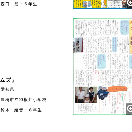
森口 碧・５年生
ムズ』
愛知県
豊橋市立羽根井小学校
鈴木 綾音・６年生