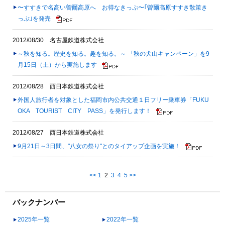
〜すすきで名高い曽爾高原へ お得なきっぷ〜｢曽爾高原すすき散策き
っぷ｣を発売
2012/08/30 名古屋鉄道株式会社
～秋を知る。歴史を知る。趣を知る。～ 「秋の犬山キャンペーン」を9
月15日（土）から実施します
2012/08/28 西日本鉄道株式会社
外国人旅行者を対象とした福岡市内公共交通１日フリー乗車券「FUKU
OKA TOURIST CITY PASS」を発行します！
2012/08/27 西日本鉄道株式会社
9月21日～3日間、"八女の祭り"とのタイアップ企画を実施！
<<
1
2
3
4
5
>>
バックナンバー
2025年一覧
2022年一覧