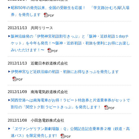
昭和50年の発売以来、全国の受験生を応援！ 「学文路(かむろ)駅入場
券」を発売します
2012/11/13 共同リリース
阪神沿線発の「伊勢神宮初詣割引きっぷ」と「阪神・近鉄初詣１dayチ
ケット」を今年も発売！〜阪神・近鉄初詣・初旅を便利にお得にお楽し
みいただけます！〜
2012/11/13 近畿日本鉄道株式会社
伊勢神宮など近鉄沿線の初詣・初旅にお得なきっぷを発売します
2012/11/09 南海電気鉄道株式会社
関西空港へは南海電車がお得！ラピート特急券と片道乗車券がセットで
割引の「関空トク割 ラピートきっぷ」を発売します！
2012/11/08 小田急電鉄株式会社
「ヱヴァンゲリヲン新劇場版：Ｑ」公開記念記念乗車券２種（鉄道・高
速バス）を限定発売します!