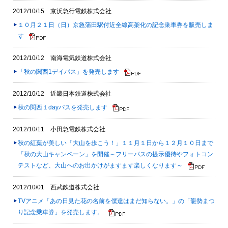
2012/10/15 京浜急行電鉄株式会社
１０月２１日（日）京急蒲田駅付近全線高架化の記念乗車券を販売しま
す
2012/10/12 南海電気鉄道株式会社
「秋の関西1デイパス」を発売します
2012/10/12 近畿日本鉄道株式会社
秋の関西１dayパスを発売します
2012/10/11 小田急電鉄株式会社
秋の紅葉が美しい「大山を歩こう！」１１月１日から１２月１０日まで
「秋の大山キャンペーン」を開催～フリーパスの提示優待やフォトコン
テストなど、大山へのお出かけがますます楽しくなります～
2012/10/01 西武鉄道株式会社
TVアニメ「あの日見た花の名前を僕達はまだ知らない。」の「龍勢まつ
り記念乗車券」を発売します。