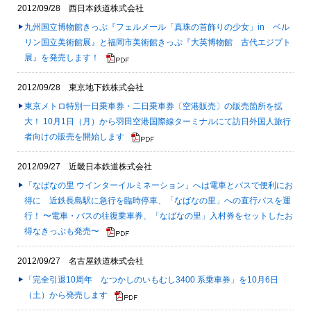
2012/09/28 西日本鉄道株式会社
九州国立博物館きっぷ『フェルメール「真珠の首飾りの少女」in ベル
リン国立美術館展』と福岡市美術館きっぷ『大英博物館 古代エジプト
展』を発売します！
2012/09/28 東京地下鉄株式会社
東京メトロ特別一日乗車券・二日乗車券〔空港販売〕の販売箇所を拡
大！ 10月1日（月）から羽田空港国際線ターミナルにて訪日外国人旅行
者向けの販売を開始します
2012/09/27 近畿日本鉄道株式会社
「なばなの里 ウインターイルミネーション」へは電車とバスで便利にお
得に 近鉄長島駅に急行を臨時停車、「なばなの里」への直行バスを運
行！ 〜電車・バスの往復乗車券、「なばなの里」入村券をセットしたお
得なきっぷも発売〜
2012/09/27 名古屋鉄道株式会社
「完全引退10周年 なつかしのいもむし3400 系乗車券」を10月6日
（土）から発売します