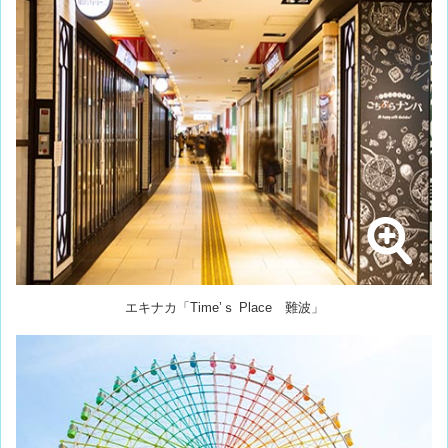
エキナカ「Time’ｓ Place 難波」