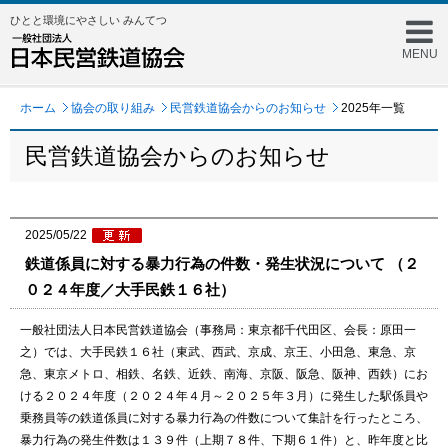
ひとと環境にやさしい みんてつ
MENU
ホーム
協会の取り組み
民営鉄道協会からのお知らせ
2025年一覧
民営鉄道協会からのお知らせ
2025/05/22
鉄道係員に対する暴力行為の件数・発生状況について （２
０２４年度／大手民鉄１６社）
一般社団法人日本民営鉄道協会（事務局：東京都千代田区、会長：原田一
之）では、大手民鉄１６社（東武、西武、京成、京王、小田急、東急、京
急、東京メトロ、相鉄、名鉄、近鉄、南海、京阪、阪急、阪神、西鉄）にお
ける２０２４年度（２０２４年４月～２０２５年３月）に発生した駅係員や
乗務員等の鉄道係員に対する暴力行為の件数について集計を行ったところ、
暴力行為の発生件数は１３９件（上期７８件、下期６１件）と、昨年度と比