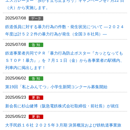
エスカレーター「歩かず立ち止まろう」キャンペーンを7 月22 日
（火）から実施します。
2025/07/08
鉄道係員に対する暴力行為の件数・発生状況について ―２０２４
年度は計５２２件の暴力行為が発生（全国３８社局）―
2025/07/08
鉄道事業者共同でＰＲ「暴力行為防止ポスター『カッとなっても
ＳＴＯＰ！暴力』」を ７月１１日（金）から各事業者の駅構内、
列車内に掲出します！
2025/06/02
第19回「私とみんてつ」小学生新聞コンクール募集開始
2025/05/23
新会長に杉山健博（阪急電鉄株式会社取締役・前社長）が就任
2025/05/22
大手民鉄１６社 ２０２５年３月期 決算概況および鉄軌道事業旅