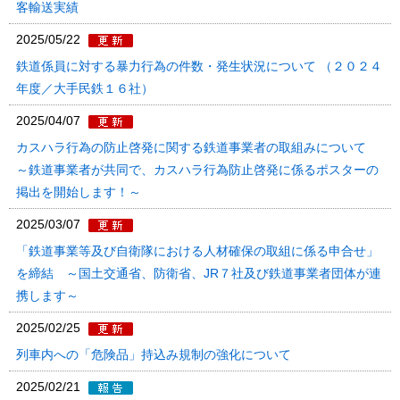
客輸送実績
2025/05/22
鉄道係員に対する暴力行為の件数・発生状況について （２０２４
年度／大手民鉄１６社）
2025/04/07
カスハラ行為の防止啓発に関する鉄道事業者の取組みについて
～鉄道事業者が共同で、カスハラ行為防止啓発に係るポスターの
掲出を開始します！～
2025/03/07
「鉄道事業等及び自衛隊における人材確保の取組に係る申合せ」
を締結 ～国土交通省、防衛省、JR７社及び鉄道事業者団体が連
携します～
2025/02/25
列車内への「危険品」持込み規制の強化について
2025/02/21