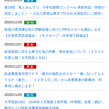
2025/12/09
第19回「私とみんてつ」小学生新聞コンクール 表彰作品・学校が
決定しました！ ～上位入賞者は東京で行われる表彰式にご招待～
2025/11/28
鉄道の環境優位性の理解促進に向けたPRポスターを掲出します
【日本民営鉄道協会・ＪＲグループ・日本地下鉄協会】
2025/11/27
鉄道係員に対する暴力行為の件数・発生状況について （２０２５
年度上期／大手民鉄１６社）
2025/11/27
鉄道事業者共同でＰＲ「暴力行為防止ポスター『 酔っ払ってもＳ
ＴＯＰ！暴力 』」 １２月１日（月）から各事業者の駅構内、列
車内に掲出します！
2025/11/20
大手民鉄16社 2026年３月期第２四半期（中間期）決算（累計）
概況および鉄軌道事業旅客輸送成績