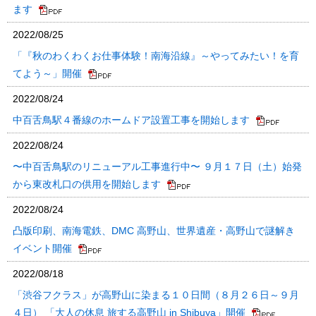
ます
2022/08/25
「『秋のわくわくお仕事体験！南海沿線』～やってみたい！を育
てよう～」開催
2022/08/24
中百舌鳥駅４番線のホームドア設置工事を開始します
2022/08/24
〜中百舌鳥駅のリニューアル工事進行中〜 ９月１７日（土）始発
から東改札口の供用を開始します
2022/08/24
凸版印刷、南海電鉄、DMC 高野山、世界遺産・高野山で謎解き
イベント開催
2022/08/18
「渋谷フクラス」が高野山に染まる１０日間（８月２６日～９月
４日） 「大人の休息 旅する高野山 in Shibuya」開催