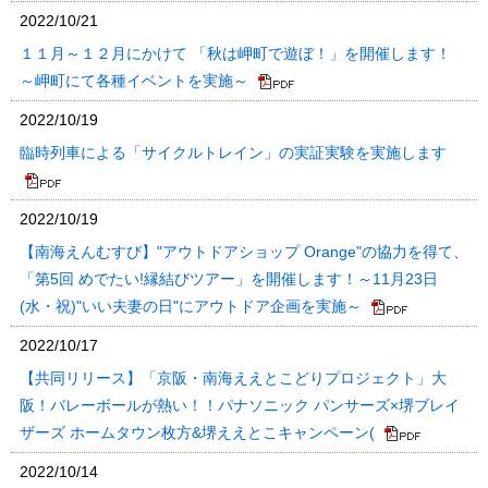
2022/10/21
１１月～１２月にかけて 「秋は岬町で遊ぼ！」を開催します！
～岬町にて各種イベントを実施～
2022/10/19
臨時列車による「サイクルトレイン」の実証実験を実施します
2022/10/19
【南海えんむすび】"アウトドアショップ Orange"の協力を得て、
「第5回 めでたい!縁結びツアー」を開催します！～11月23日
(水・祝)"いい夫妻の日"にアウトドア企画を実施～
2022/10/17
【共同リリース】「京阪・南海ええとこどりプロジェクト」大
阪！バレーボールが熱い！！パナソニック パンサーズ×堺ブレイ
ザーズ ホームタウン枚方&堺ええとこキャンペーン(
2022/10/14