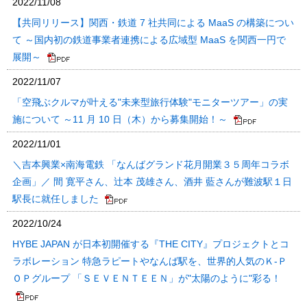
2022/11/08
【共同リリース】関西・鉄道 7 社共同による MaaS の構築につい
て ～国内初の鉄道事業者連携による広域型 MaaS を関西一円で
展開～
2022/11/07
「空飛ぶクルマが叶える"未来型旅行体験"モニターツアー」の実
施について ～11 月 10 日（木）から募集開始！～
2022/11/01
＼吉本興業×南海電鉄 「なんばグランド花月開業３５周年コラボ
企画」／ 間 寛平さん、辻本 茂雄さん、酒井 藍さんが難波駅１日
駅長に就任しました
2022/10/24
HYBE JAPAN が日本初開催する『THE CITY』プロジェクトとコ
ラボレーション 特急ラピートやなんば駅を、世界的人気のＫ-Ｐ
ＯＰグループ 「ＳＥＶＥＮＴＥＥＮ」が"太陽のように"彩る！