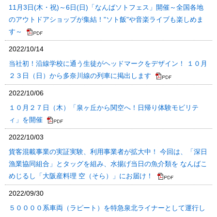
11月3日(木・祝)～6日(日)「なんばソトフェス」開催～全国各地
のアウトドアショップが集結！"ソト飯"や音楽ライブも楽しめま
す～
2022/10/14
当社初！沿線学校に通う生徒がヘッドマークをデザイン！ １０月
２３日（日）から多奈川線の列車に掲出します
2022/10/06
１０月２７日（木）「泉ヶ丘から関空へ！日帰り体験モビリテ
ィ」を開催
2022/10/03
貨客混載事業の実証実験、利用事業者が拡大中！ 今回は、「深日
漁業協同組合」とタッグを組み、水揚げ当日の魚介類を なんばこ
めじるし「大阪産料理 空（そら）」にお届け！
2022/09/30
５００００系車両（ラピート）を特急泉北ライナーとして運行し