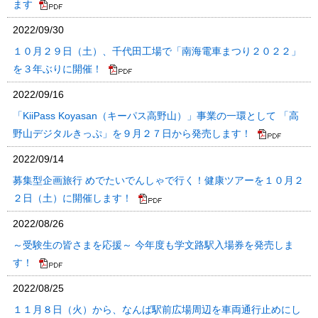
ます
2022/09/30
１０月２９日（土）、千代田工場で「南海電車まつり２０２２」
を３年ぶりに開催！
2022/09/16
「KiiPass Koyasan（キーパス高野山）」事業の一環として 「高
野山デジタルきっぷ」を９月２７日から発売します！
2022/09/14
募集型企画旅行 めでたいでんしゃで行く！健康ツアーを１０月２
２日（土）に開催します！
2022/08/26
～受験生の皆さまを応援～ 今年度も学文路駅入場券を発売しま
す！
2022/08/25
１１月８日（火）から、なんば駅前広場周辺を車両通行止めにし