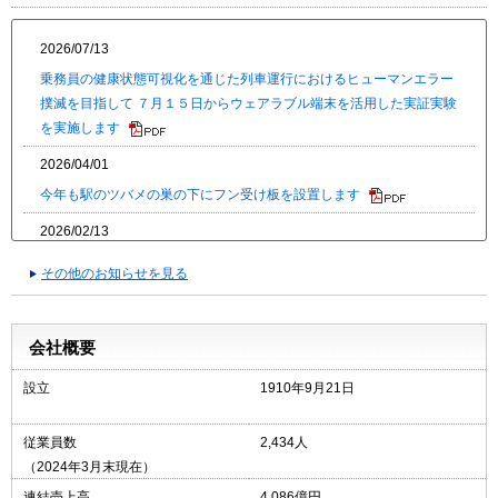
2026/07/13
乗務員の健康状態可視化を通じた列車運行におけるヒューマンエラー
撲滅を目指して ７月１５日からウェアラブル端末を活用した実証実験
を実施します
2026/04/01
今年も駅のツバメの巣の下にフン受け板を設置します
2026/02/13
運転士の保護メガネ（偏光サングラス）本導入について
その他のお知らせを見る
2025/12/23
新型通勤車両「２０００系」の運行開始を記念し、 お披露目会や試乗
会社概要
会を開催します！ ～２０００系関連商品・記念乗車券の発売も～
設立
1910年9月21日
2025/10/14
従業員数
2,434人
「京王線・井の頭線沿線風景フォトコンテスト」 小学生の部グランプ
（2024年3月末現在）
リ受賞の小学１年生が 一日駅長を体験しました！
連結売上高
4,086億円