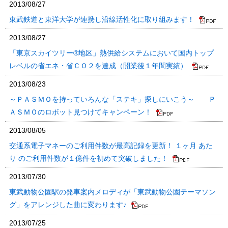
2013/08/27
東武鉄道と東洋大学が連携し沿線活性化に取り組みます！
2013/08/27
「東京スカイツリー®地区」熱供給システムにおいて国内トップ
レベルの省エネ・省ＣＯ２を達成（開業後１年間実績）
2013/08/23
～ＰＡＳＭＯを持っていろんな「ステキ」探しにいこう～ Ｐ
ＡＳＭＯのロボット見つけてキャンペーン！
2013/08/05
交通系電子マネーのご利用件数が最高記録を更新！ １ヶ月 あた
り のご利用件数が１億件を初めて突破しました！
2013/07/30
東武動物公園駅の発車案内メロディが「東武動物公園テーマソン
グ」をアレンジした曲に変わります♪
2013/07/25