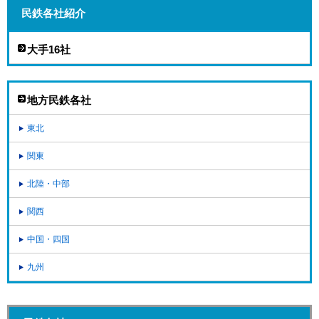
民鉄各社紹介
大手16社
地方民鉄各社
東北
関東
北陸・中部
関西
中国・四国
九州