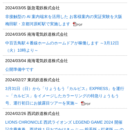
2024/03/05
阪急電鉄株式会社
非接触型の AI 案内端末を活用した お客様案内の実証実験を大阪
梅田駅・京都河原町駅で実施します
2024/03/05
南海電気鉄道株式会社
中百舌鳥駅４番線ホームのホームドアが稼働します ～3月12日
（火）10時より～
2024/03/04
南海電気鉄道株式会社
公開準備中です
2024/02/27
東武鉄道株式会社
3月31日（日）から「りょうもう『カルピス』EXPRESS」を運行
～「カルピス」をイメージしたカラーリングの特急りょうもう
号、運行初日にお披露目ツアーを実施～
2024/02/26
西武鉄道株式会社
LIONS CHRONICLE 西武ライオンズ LEGEND GAME 2024 開催
記念乗車券 西武線１日おでかけきっぷ ― 投手版・打者版 ― の