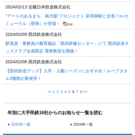
2024/02/13
近畿日本鉄道株式会社
"アートのあるまち、南大阪"プロジェクト 富田林駅に全長７m の
ミューラル（壁画）が登場！
2024/02/09
西武鉄道株式会社
駅係員・乗務員の教育施設「西武研修センター」にて 西武鉄道キ
ッズクラブ会員限定 電車教室を開催！
2024/02/08
西武鉄道株式会社
【西武鉄道グッズ】入学・入園シーズンにおすすめ！ループタオ
ル2種類が新発売！
<<
1
2
3
4
5
6
7
8
>>
年別に大手民鉄16社からのお知らせ一覧を読む
2025年一覧
2024年一覧