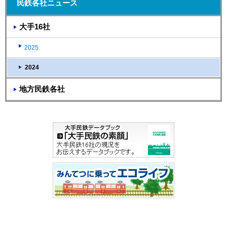
民鉄各社ニュース
大手16社
2025
2024
地方民鉄各社