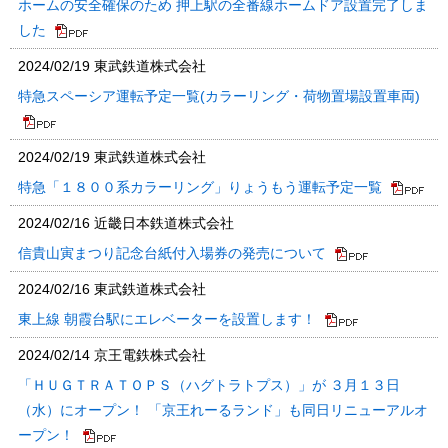
ホームの安全確保のため 押上駅の全番線ホームドア設置完了しま
した
2024/02/19
東武鉄道株式会社
特急スペーシア運転予定一覧(カラーリング・荷物置場設置車両)
2024/02/19
東武鉄道株式会社
特急「１８００系カラーリング」りょうもう運転予定一覧
2024/02/16
近畿日本鉄道株式会社
信貴山寅まつり記念台紙付入場券の発売について
2024/02/16
東武鉄道株式会社
東上線 朝霞台駅にエレベーターを設置します！
2024/02/14
京王電鉄株式会社
「ＨＵＧＴＲＡＴＯＰＳ（ハグトラトプス）」が ３月１３日
（水）にオープン！ 「京王れーるランド」も同日リニューアルオ
ープン！