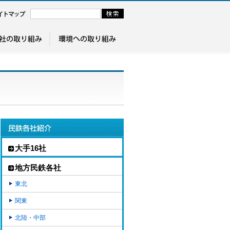
大手16社
地方民鉄各社
東北
関東
北陸・中部