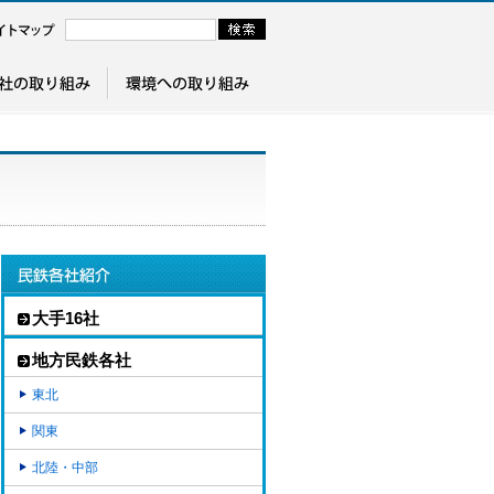
大手16社
地方民鉄各社
東北
関東
北陸・中部