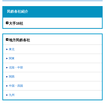
民鉄各社紹介
大手16社
地方民鉄各社
東北
関東
北陸・中部
関西
中国・四国
九州