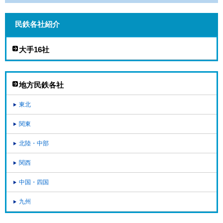
民鉄各社紹介
大手16社
地方民鉄各社
東北
関東
北陸・中部
関西
中国・四国
九州