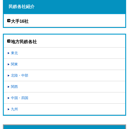
民鉄各社紹介
大手16社
地方民鉄各社
東北
関東
北陸・中部
関西
中国・四国
九州