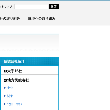
大手16社
地方民鉄各社
東北
関東
北陸・中部