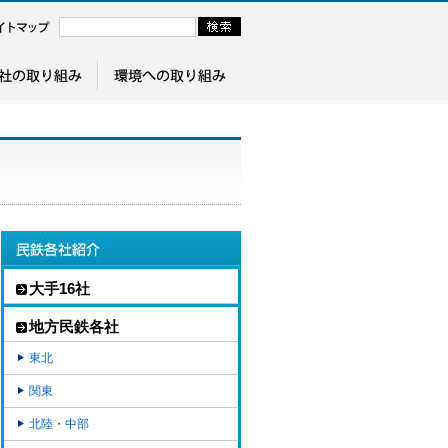
大手16社
地方民鉄各社
東北
関東
北陸・中部