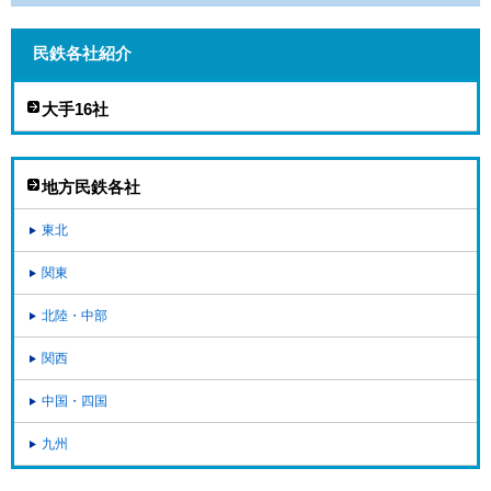
民鉄各社紹介
大手16社
地方民鉄各社
東北
関東
北陸・中部
関西
中国・四国
九州