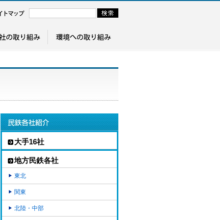
大手16社
地方民鉄各社
東北
関東
北陸・中部