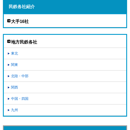
民鉄各社紹介
大手16社
地方民鉄各社
東北
関東
北陸・中部
関西
中国・四国
九州