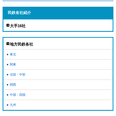
民鉄各社紹介
大手16社
地方民鉄各社
東北
関東
北陸・中部
関西
中国・四国
九州