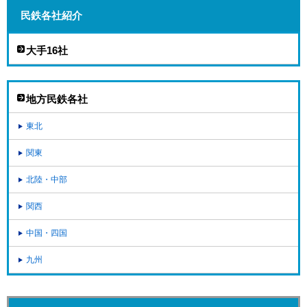
民鉄各社紹介
大手16社
地方民鉄各社
東北
関東
北陸・中部
関西
中国・四国
九州