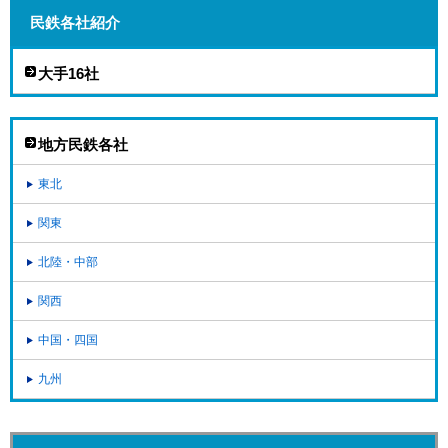
民鉄各社紹介
大手16社
地方民鉄各社
東北
関東
北陸・中部
関西
中国・四国
九州