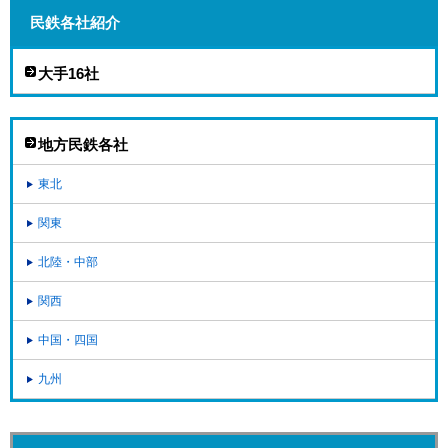
民鉄各社紹介
大手16社
地方民鉄各社
東北
関東
北陸・中部
関西
中国・四国
九州