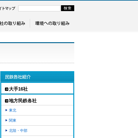
大手16社
地方民鉄各社
東北
関東
北陸・中部