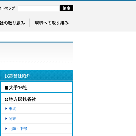
大手16社
地方民鉄各社
東北
関東
北陸・中部