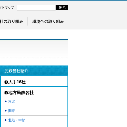
大手16社
地方民鉄各社
東北
関東
北陸・中部