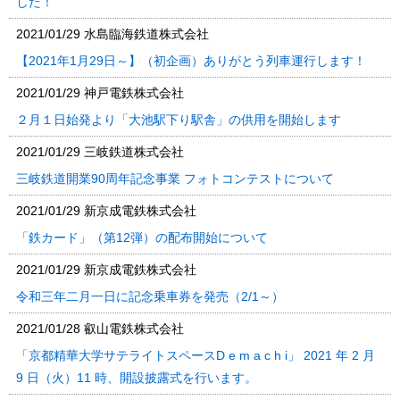
した！
2021/01/29
水島臨海鉄道株式会社
【2021年1月29日～】（初企画）ありがとう列車運行します！
2021/01/29
神戸電鉄株式会社
２月１日始発より「大池駅下り駅舎」の供用を開始します
2021/01/29
三岐鉄道株式会社
三岐鉄道開業90周年記念事業 フォトコンテストについて
2021/01/29
新京成電鉄株式会社
「鉄カード」（第12弾）の配布開始について
2021/01/29
新京成電鉄株式会社
令和三年二月一日に記念乗車券を発売（2/1～）
2021/01/28
叡山電鉄株式会社
「京都精華大学サテライトスペースD e m a c h i」 2021 年 2 月
9 日（火）11 時、開設披露式を行います。