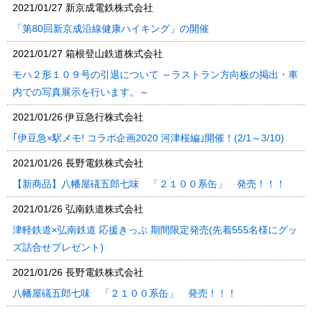
2021/01/27
新京成電鉄株式会社
「第80回新京成沿線健康ハイキング」の開催
2021/01/27
箱根登山鉄道株式会社
モハ２形１０９号の引退について ～ラストラン方向板の掲出・車
内での写真展示を行います。～
2021/01/26
伊豆急行株式会社
｢伊豆急×駅メモ! コラボ企画2020 河津桜編｣開催！(2/1～3/10)
2021/01/26
長野電鉄株式会社
【新商品】八幡屋礒五郎七味 「２１００系缶」 発売！！！
2021/01/26
弘南鉄道株式会社
津軽鉄道×弘南鉄道 応援きっぷ 期間限定発売(先着555名様にグッ
ズ詰合せプレゼント)
2021/01/26
長野電鉄株式会社
八幡屋礒五郎七味 「２１００系缶」 発売！！！