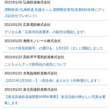
2021/01/26
弘南鉄道株式会社
津軽鉄道×弘南鉄道 応援きっぷ 期間限定発売(先着555名様にグッ
ズ詰合せプレゼント)
2021/01/25
広島電鉄株式会社
デジタル券「広島市内直通券」の販売を開始します!
2021/01/25
湘南モノレール株式会社
「コロナ終息祈願号」の運行を、1月23日（土）に開始しました
2021/01/22
高松琴平電気鉄道株式会社
ことちゃんグッズ新商品の発売について
2021/01/22
水島臨海鉄道株式会社
【2021年1月29日～】（初企画）ありがとう列車運行します！
2021/01/22
泉北高速鉄道株式会社
【泉北高速鉄道線開業50周年事業】 泉北沿線の懐かしい写真を募
集します