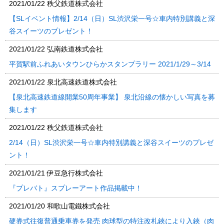
2021/01/22
秩父鉄道株式会社
【SLイベント情報】2/14（日）SL渋沢栄一号☆車内特別講義と深
谷スイーツのプレゼント！
2021/01/22
弘南鉄道株式会社
平賀駅前ふれあいタウンひらかスタンプラリー 2021/1/29～3/14
2021/01/22
泉北高速鉄道株式会社
【泉北高速鉄道線開業50周年事業】 泉北沿線の懐かしい写真を募
集します
2021/01/22
秩父鉄道株式会社
2/14（日）SL渋沢栄一号☆車内特別講義と深谷スイーツのプレゼ
ント！
2021/01/21
伊豆急行株式会社
『プレバト』スプレーアート作品掲載中！
2021/01/20
和歌山電鐵株式会社
硬券式往復普通乗車券を発売 肉球型の特注改札鋏により入鋏（肉