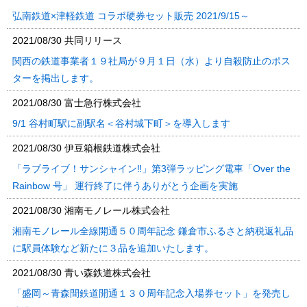
弘南鉄道×津軽鉄道 コラボ硬券セット販売 2021/9/15～
2021/08/30
共同リリース
関西の鉄道事業者１９社局が９月１日（水）より自殺防止のポス
ターを掲出します。
2021/08/30
富士急行株式会社
9/1 谷村町駅に副駅名＜谷村城下町＞を導入します
2021/08/30
伊豆箱根鉄道株式会社
「ラブライブ！サンシャイン‼」第3弾ラッピング電車「Over the
Rainbow 号」 運行終了に伴うありがとう企画を実施
2021/08/30
湘南モノレール株式会社
湘南モノレール全線開通５０周年記念 鎌倉市ふるさと納税返礼品
に駅員体験など新たに３品を追加いたします。
2021/08/30
青い森鉄道株式会社
「盛岡～青森間鉄道開通１３０周年記念入場券セット」を発売し