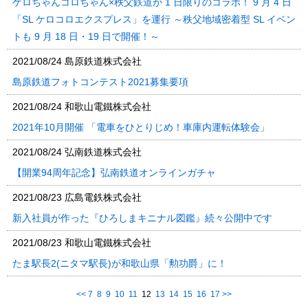
ケロちゃんコロちゃん×秩父鉄道が 1 日限りのコラボ！ 9 月 4 日
「SL ケロコロエクスプレス」を運行 ～秩父地域密着型 SL イベン
トも 9 月 18 日・19 日で開催！～
2021/08/24
島原鉄道株式会社
島原鉄道フォトコンテスト2021募集要項
2021/08/24
和歌山電鐵株式会社
2021年10月開催 「電車をひとりじめ！車庫内運転体験会」
2021/08/24
弘南鉄道株式会社
【開業94周年記念】弘南鉄道オンラインガチャ
2021/08/23
広島電鉄株式会社
新入社員が作った『ひろしまキニナル図鑑』続々公開中です
2021/08/23
和歌山電鐵株式会社
たま駅長2(ニタマ駅長)が和歌山県「勲功爵」に！
<<
7
8
9
10
11
12
13
14
15
16
17
>>