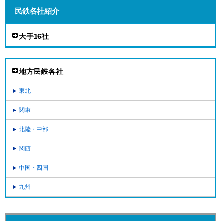
民鉄各社紹介
大手16社
地方民鉄各社
東北
関東
北陸・中部
関西
中国・四国
九州