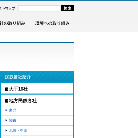
大手16社
地方民鉄各社
東北
関東
北陸・中部