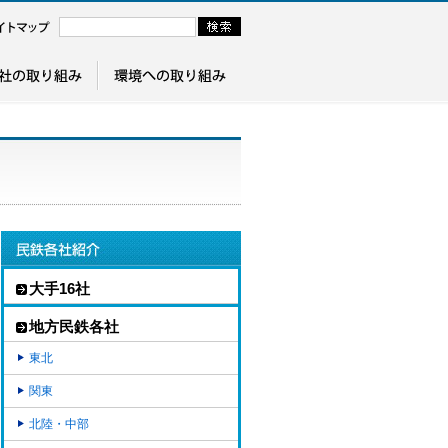
大手16社
地方民鉄各社
東北
関東
北陸・中部