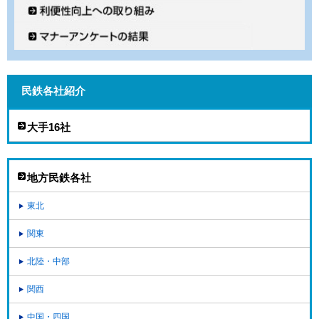
民鉄各社紹介
大手16社
地方民鉄各社
東北
関東
北陸・中部
関西
中国・四国