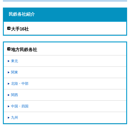
民鉄各社紹介
大手16社
地方民鉄各社
東北
関東
北陸・中部
関西
中国・四国
九州