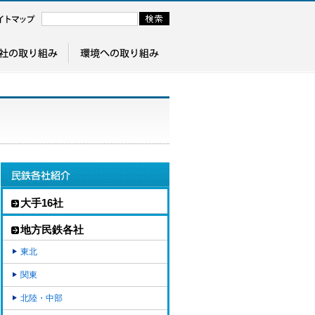
大手16社
地方民鉄各社
東北
関東
北陸・中部