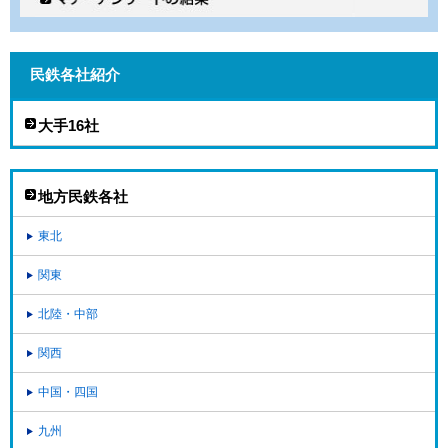
民鉄各社紹介
大手16社
地方民鉄各社
東北
関東
北陸・中部
関西
中国・四国
九州