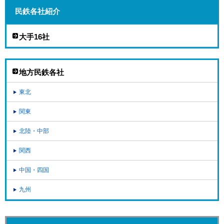
民鉄各社紹介
大手16社
地方民鉄各社
東北
関東
北陸・中部
関西
中国・四国
九州