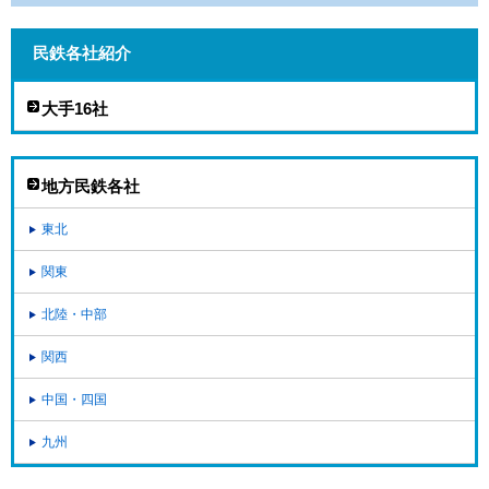
民鉄各社紹介
大手16社
地方民鉄各社
東北
関東
北陸・中部
関西
中国・四国
九州