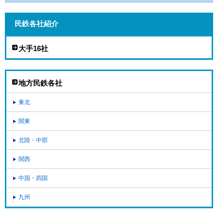
民鉄各社紹介
大手16社
地方民鉄各社
東北
関東
北陸・中部
関西
中国・四国
九州