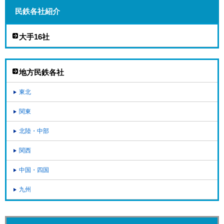
民鉄各社紹介
大手16社
地方民鉄各社
東北
関東
北陸・中部
関西
中国・四国
九州