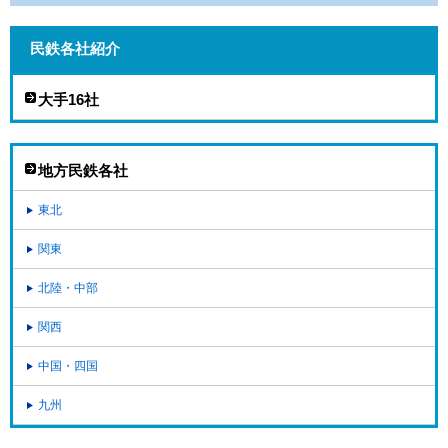
民鉄各社紹介
大手16社
地方民鉄各社
東北
関東
北陸・中部
関西
中国・四国
九州