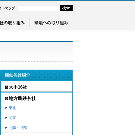
大手16社
地方民鉄各社
東北
関東
北陸・中部