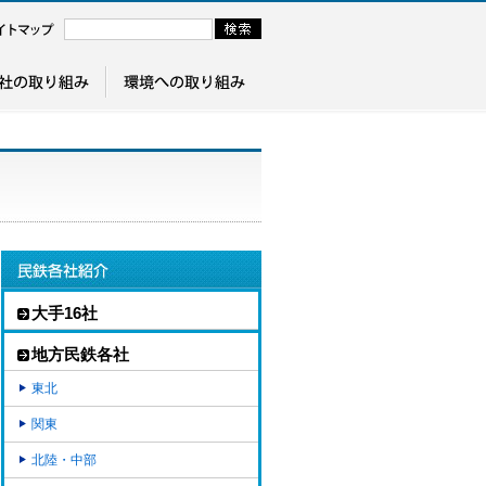
大手16社
地方民鉄各社
東北
関東
北陸・中部